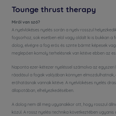
ine
Tounge thrust therapy
Miről van szó?
A nyelvlökéses nyelés során a
nyelv rosszul helyezkedi
fogsorhoz
, sok esetben elöl vagy oldalt ki is bukkan
dolog, elvégre a fog erős és szinte bármit képesek va
meglepően komoly terhelésnek van kitéve ebben az es
Naponta ezer-kétezer nyeléssel számolva az egyszeri 
ráadásul a fogak valójában könnyen elmozdulhatnak, 
erőhatásnak vannak kitéve. A nyelvlökéses nyelés dras
állapotában, elhelyezkedésében.
A dolog nem áll meg ugyanakkor ott, hogy rosszul áll
közül. A rossz nyelési technika következtében ugyanis a