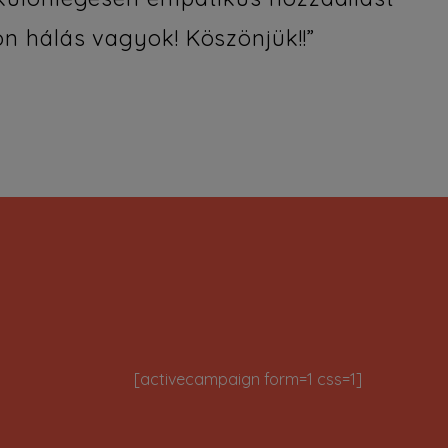
n hálás vagyok! Köszönjük!!”
[activecampaign form=1 css=1]