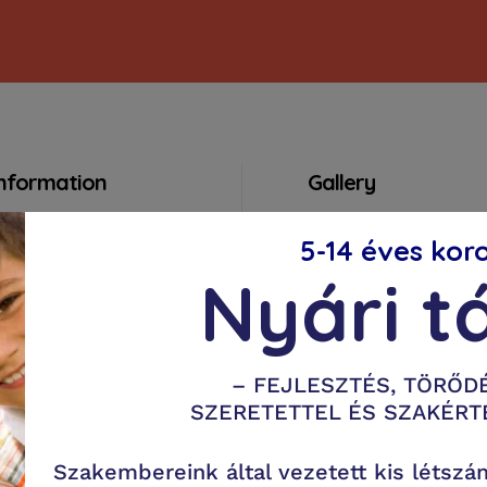
Information
Gallery
ook an appointment
5-14 éves kor
ervices
Nyári t
ur specialists
rivacy policy
artnerünk – MindLife
– FEJLESZTÉS, TÖRŐDÉ
artnerünk – WorkLife
SZERETETTEL ÉS SZAKÉRT
Szakembereink által vezetett kis létszá