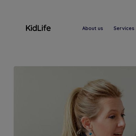
About us
Services
, 1026
ions