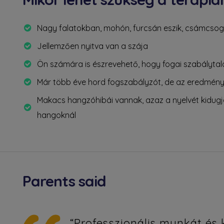
lői
Nagy falatokban, mohón, furcsán eszik, csámcso
Jellemzően nyitva van a szája
Ön számára is észrevehető, hogy fogai szabálytal
Már több éve hord fogszabályzót, de az eredmén
Makacs hangzóhibái vannak, azaz a nyelvét kidugja az
nak
hangoknál
k
Parents said
am
“Professzionális munkát és