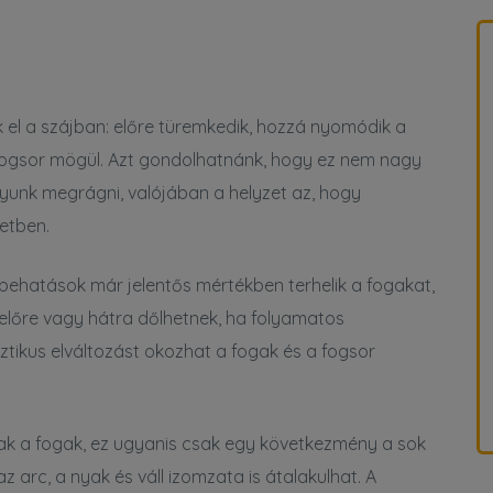
k el a szájban: előre türemkedik, hozzá nyomódik a
 a fogsor mögül. Azt gondolhatnánk, hogy ez nem nagy
gyunk megrágni, valójában a helyzet az, hogy
etben.
behatások már jelentős mértékben terhelik a fogakat,
előre vagy hátra dőlhetnek, ha folyamatos
ztikus elváltozást okozhat a fogak és a fogsor
nak a fogak, ez ugyanis csak egy következmény a sok
z arc, a nyak és váll izomzata is átalakulhat. A