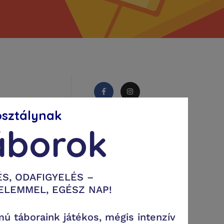
osztálynak
Monday - Friday:
áborok
08:00 – 20:00
Saturday:
10:00 – 16:00
S, ODAFIGYELÉS –
ELEMMEL, EGÉSZ NAP!
mú táboraink játékos, mégis intenzív