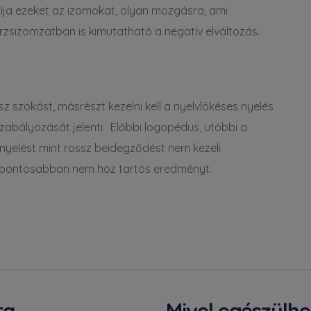
lja ezeket az izomokat, olyan mozgásra, ami
zsizomzatban is kimutatható a negatív elváltozás.
ssz szokást,
másrészt kezelni kell a nyelvlökéses nyelés
zabályozását jelenti.
Előbbi logopédus, utóbbi a
nyelést mint rossz beidegződést nem kezeli
 pontosabban nem hoz tartós eredményt.
ra
Mivel egészülhet