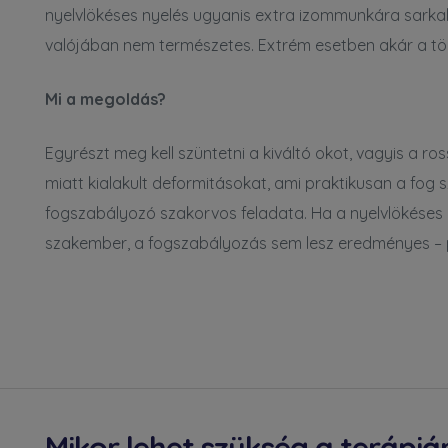
y nem
nyelvlökéses nyelés ugyanis extra izommunkára sarkal
valójában nem természetes. Extrém esetben akár a tör
oldások
Mi a megoldás?
Egyrészt meg kell szüntetni a kiváltó okot, vagyis a ro
ápia
miatt kialakult deformitásokat, ami praktikusan a fog s
fogszabályozó szakorvos feladata. Ha a nyelvlökéses 
szakember, a fogszabályozás sem lesz eredményes –
k az
ub
lői
Mikor lehet szükség a terápiá