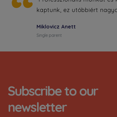
kaptunk, ez utóbbiért nagyo
soport
Miklovicz Anett
Single parent
Subscribe to our
newsletter