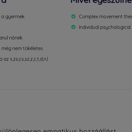
g a gyermek
Complex movement the
Individual psychologica
anul nőnek
y még nem tökéletes
 s,zs,cs,sz,z,c,t,d,n,l
 különlegesen empatikus hozzáállást