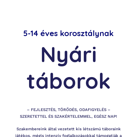
Szolgáltatás
Munkatárs:
5-14 éves korosztálynak
Munkatárs kiválasztása
Nyári
táborok
ine
– FEJLESZTÉS, TÖRŐDÉS, ODAFIGYELÉS –
SZERETETTEL ÉS SZAKÉRTELEMMEL, EGÉSZ NAP!
Szakembereink által vezetett kis létszámú táboraink
játékos, mégis intenzív foglalkozásokkal támogatják a