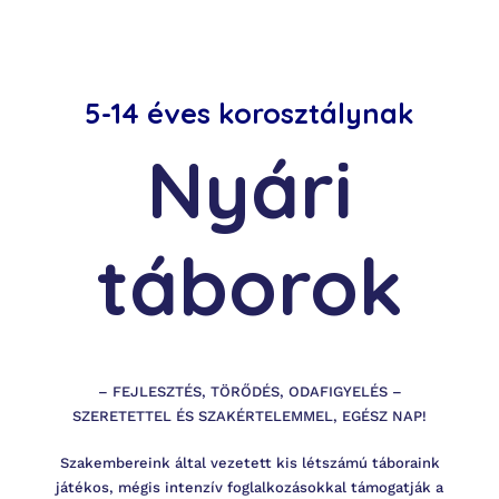
Munkatárs:
5-14 éves korosztálynak
Munkatárs kiválasztása
Nyári
táborok
– FEJLESZTÉS, TÖRŐDÉS, ODAFIGYELÉS –
ine
SZERETETTEL ÉS SZAKÉRTELEMMEL, EGÉSZ NAP!
Szakembereink által vezetett kis létszámú táboraink
játékos, mégis intenzív foglalkozásokkal támogatják a